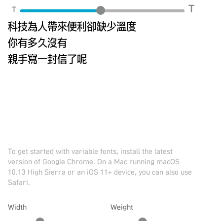
T
T
科技為人帶來便利卻缺少溫度
你有多久沒有
親手寫一封信了呢
To get started with variable fonts, install the latest
version of Google Chrome. On a Mac running macOS
10.13 High Sierra or an iOS 11+ device, you can also use
Safari.
Width
Weight