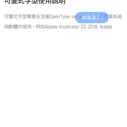
可變式字型使用說明
可變式字型需要在支援OpenType variable fonts的作業系統
與軟體中使用，例如Adobe Illustrator CC 2018, Adobe
Photoshop CC 2018, Adobe InDesign CC 2019, Chrome 66,
Safari 11(macOS10.13, iOS11), Windows 10 1709,
FreeType 2.8等以上版本的作業系統與軟體。
以Adobe Illustrator為例，可以透過在字型清單中尋找變數
字型，或尋找字型名稱旁
圖示的方式找到可變式字型
來使用。另外，在「控制」面板、「字元」面板、「字元樣
式」面板和「段落樣式」面板中按下
標示，即可透過滑
桿控制來調整字型的字重、字寬等可變式字型的屬性設定。