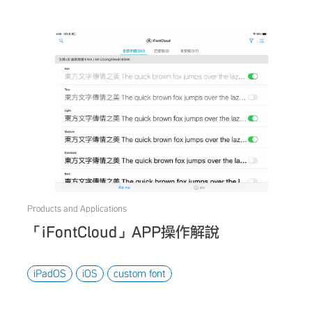
Products and Applications
「iFontCloud」APP操作解說
iPadOS
iOS
custom font