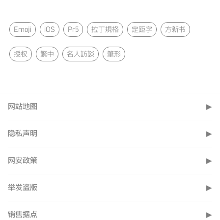
Emoji
iOS
Pr5
拉丁規格
定距字
方新书
授权
繁中
名人訪談
筆形
网站地图
▶
隐私声明
▶
网安政策
▶
举发盗版
▶
销售据点
▶