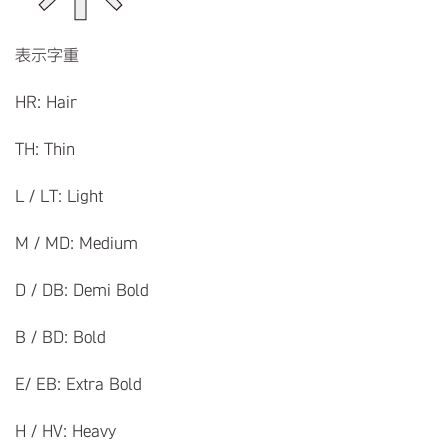
表示字重
HR: Hair
TH: Thin
L / LT: Light
M / MD: Medium
D / DB: Demi Bold
B / BD: Bold
E/ EB: Extra Bold
H / HV: Heavy