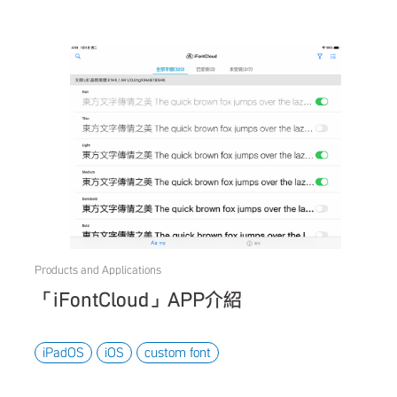
Products and Applications
「iFontCloud」APP介紹
iPadOS
iOS
custom font