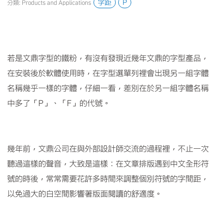
字距
P
分類: Products and Applications
若是文鼎字型的鐵粉，有沒有發現近幾年文鼎的字型產品，
在安裝後於軟體使用時，在字型選單列裡會出現另一組字體
名稱幾乎一樣的字體，仔細一看，差別在於另一組字體名稱
中多了「
P
」、「
F
」的代號。
幾年前，文鼎公司在與外部設計師交流的過程裡，不止一次
聽過這樣的聲音，大致是這樣：在文章排版遇到中文全形符
號的時後，常常需要花許多時間來調整個別符號的字間距，
以免過大的白空間影響著版面閱讀的舒適度。