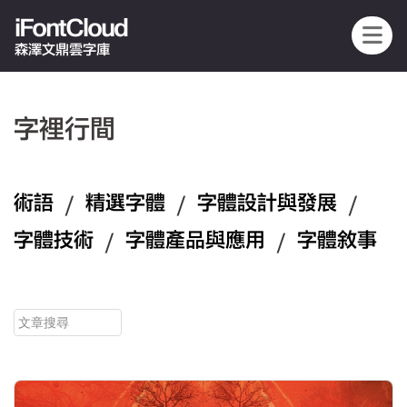
iFontCloud
森澤文鼎雲字庫
字裡行間
術語
/
精選字體
/
字體設計與發展
/
字體技術
/
字體產品與應用
/
字體敘事