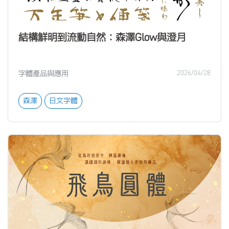
結構鮮明到流動自然：森澤Glow與澄月
字體產品與應用
2026/04/28
森澤
日文字體