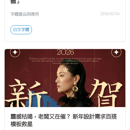
體」
字體產品與應用
2026/02/24
日文字體
靈感枯竭，老闆又在催？ 新年設計需求百搭
模板救星