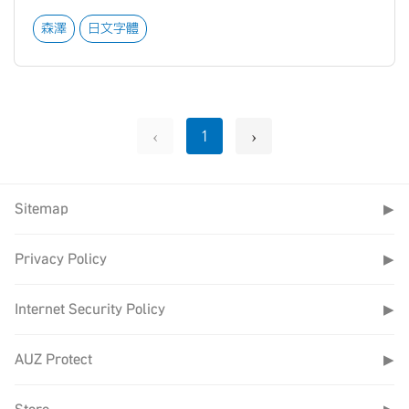
森澤
日文字體
‹
›
1
Sitemap
▶
Privacy Policy
▶
Internet Security Policy
▶
AUZ Protect
▶