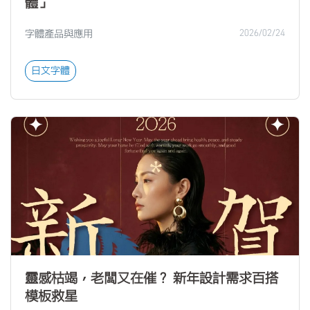
體」
字體產品與應用
2026/02/24
日文字體
靈感枯竭，老闆又在催？ 新年設計需求百搭
模板救星