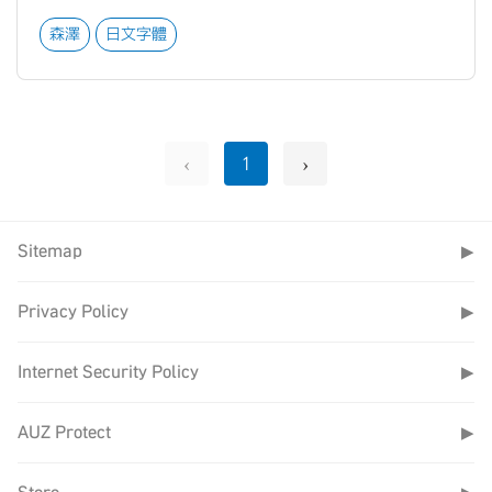
森澤
日文字體
‹
›
1
Sitemap
▶
Privacy Policy
▶
Internet Security Policy
▶
AUZ Protect
▶