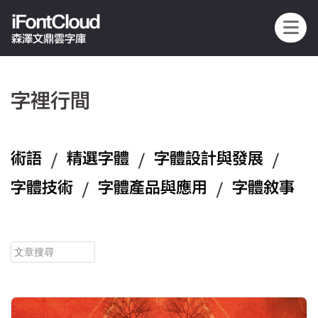
iFontCloud
森澤文鼎雲字庫
字裡行間
術語
/
精選字體
/
字體設計與發展
/
字體技術
/
字體產品與應用
/
字體敘事