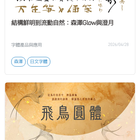
結構鮮明到流動自然：森澤Glow與澄月
字體產品與應用
2026/04/28
森澤
日文字體