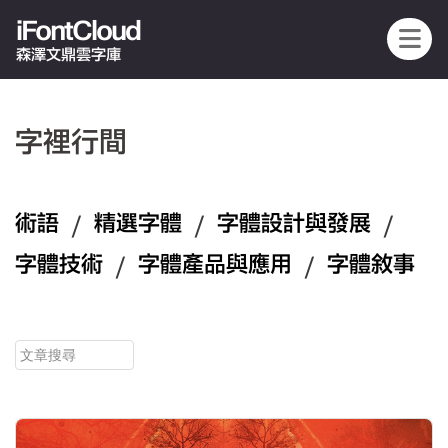
iFontCloud
森澤文鼎雲字庫
字裡行間
術語
/
精選字體
/
字體設計與發展
/
字體技術
/
字體產品與應用
/
字體敘事