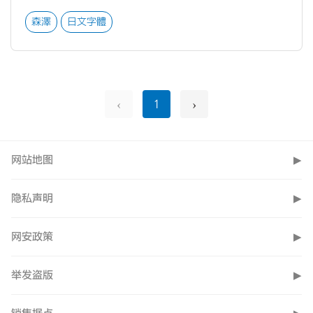
森澤
日文字體
‹
›
1
网站地图
▶
隐私声明
▶
网安政策
▶
举发盗版
▶