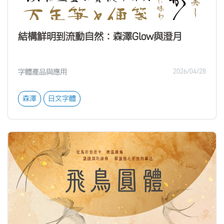
結構鮮明到流動自然：森澤Glow與澄月
字體產品與應用
2026/04/28
森澤
日文字體