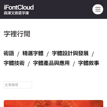
iFontCloud
森澤文鼎雲字庫
字裡行間
術語
/
精選字體
/
字體設計與發展
/
字體技術
/
字體產品與應用
/
字體敘事