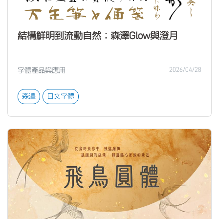
結構鮮明到流動自然：森澤Glow與澄月
字體產品與應用
2026/04/28
森澤
日文字體