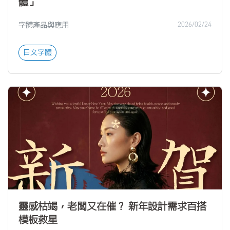
體」
字體產品與應用
2026/02/24
日文字體
靈感枯竭，老闆又在催？ 新年設計需求百搭
模板救星