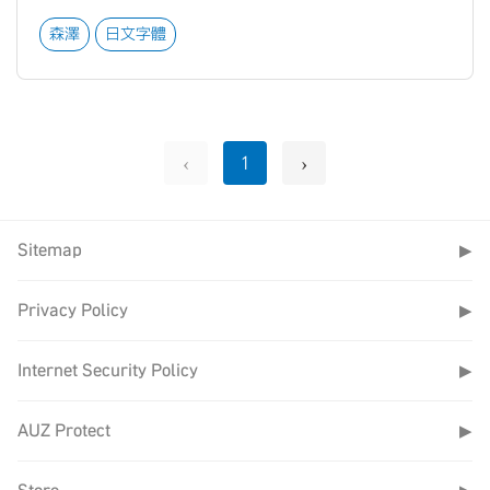
森澤
日文字體
‹
›
1
Sitemap
▶
Privacy Policy
▶
Internet Security Policy
▶
AUZ Protect
▶