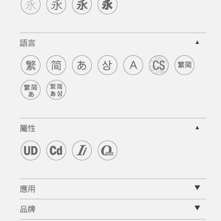
▲
語言
▲
屬性
▼
應用
▼
品牌