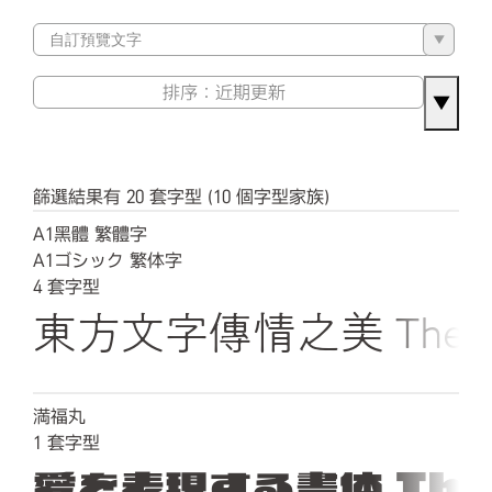
▼
▼
篩選結果有 20 套字型 (10 個字型家族)
A1黑體 繁體字
A1ゴシック 繁体字
4
套字型
東方文字傳情之美 The quick b
満福丸
1
套字型
愛を表現する書体 The qu