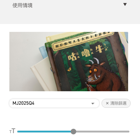
▼
使用情境
✕ 清除篩選
T
T