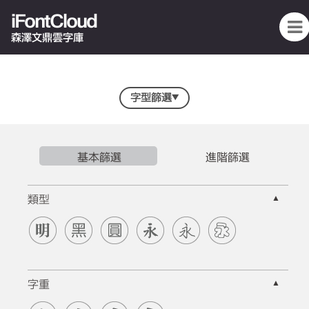
iFontCloud
森澤文鼎雲字庫
字型篩選
▼
基本篩選
進階篩選
▲
類型
▲
字重