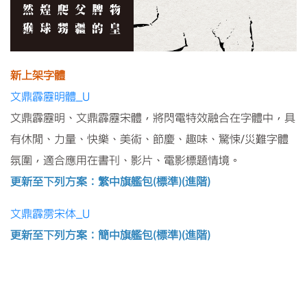
新上架字體
文鼎霹靂明體_U
文鼎霹靂明、文鼎霹靂宋體，將閃電特效融合在字體中，具
有休閒、力量、快樂、美術、節慶、趣味、驚悚/災難字體
氛圍，適合應用在書刊、影片、電影標題情境。
更新至下列方案：繁中旗艦包(標準)(進階)
文鼎霹雳宋体_U
更新至下列方案：簡中旗艦包(標準)(進階)