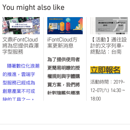
You might also like
文鼎iFontCloud
iFontCloud方
【活動】通往設
將為您提供森澤
案更新消息
計的文字列車-
字型服務
終點站：台南
為了提供使用者
隨著數位化浪潮
更簡易明瞭的授
立即報名
的推進，雲端字
權規則與字體購
活動時間：2019-
型服務已經成為
買方案，我們將
12-07(六) 14:30 ~
創意產業不可或
針對旗艦包標準
18:00
缺的工具之一。
版、晶熙黑東亞
森澤與文鼎字型
字型包以及方新
活動地點：台南市
身為字型設計與
書字型包，作字
中西區忠義路二段
字體相關服務的
型套數與販售價
158巷9號(