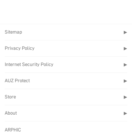
領導廠商，一直
格的變動。旗艦
Paripari apt. )
致力於提供客戶
包標準版的內容
最優質的字型解
將與旗艦包進階
決方案，為了進
列車上載著各種乘
版一致，但進階
Sitemap
▶
一步提升使用者
客，有著是為了客
版額外提供OTF
體驗，將集團旗
戶使命必達的商務
字體格式。
Privacy Policy
▶
下的
TypeSquare
客、有著是懷抱著
繁中旗艦包標準
雲端字型服務與
滿心喜悅的旅人、
Internet Security Policy
▶
版 $5,400
文鼎字型的
有著是歸心似箭的
新增加21套TTF
iFontCloud
雲字庫
遊子，不論如何，
AUZ Protect
▶
字型，包含晶熙
進行整合。
欣賞沿途的景色，
黑 Hair, Thin,
Store
▶
體驗不同地域帶來
Light，方新書
不一樣的風情與樣
Condensed C80,
About
▶
貌。
C90, C95。
文字，作為文化傳
這項整合計畫將
ARPHIC