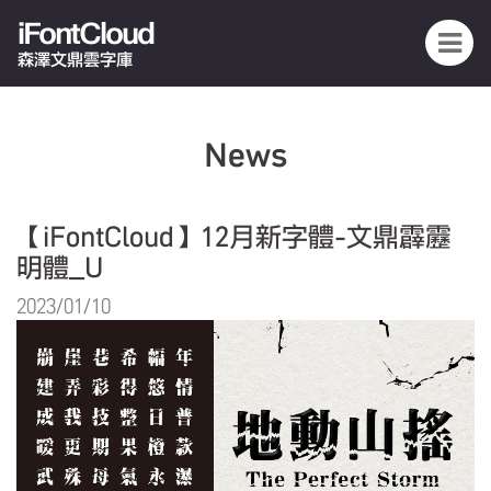
iFontCloud
森澤文鼎雲字庫
News
【iFontCloud】12月新字體-文鼎霹靂
明體_U
2023/01/10