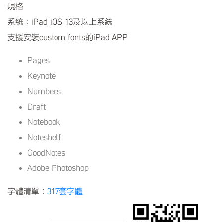
規格
系統：iPad iOS 13及以上系統
支援安裝custom fonts的iPad APP
Pages
Keynote
Numbers
Draft
Notebook
Noteshelf
GoodNotes
Adobe Photoshop
字體清單：
317套字體