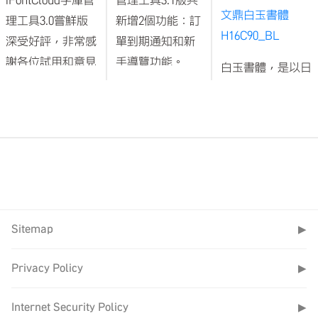
文鼎白玉書體
理工具3.0嘗鮮版
新增2個功能：訂
H16C90_BL
深受好評，非常感
單到期通知和新
謝各位試用和意見
手導覽功能。
白玉書體，是以日
回饋。透過嘗鮮版
Mac可直接在軟
光為發想，以人為
讓文鼎聽到使用者
體內更新，
本，與自然共生的
的聲音，每一則意
Windows 3.0版
概念延伸，取圓形
見都是文鼎成長的
則需重新安裝才
完好的意象，加入
動力，只為了給予
能升到3.1版。請
粗細對比的交錯變
使用者優質體驗，
至
工具下載
頁面
化，創作一套擁有
經歷漫長時間的開
下載
溫度、帶有律動的
發，終於不負眾望
Sitemap
▶
文字。 白玉書體
1.訂單到期通知
正式推出
採用圓點傳達以食
iFontCloud字庫管
Privacy Policy
▶
在「設定」可開
為天的獨特東方文
理工具3.0
。為了
啟或關閉到期提
化，搭配乾淨俐落
Internet Security Policy
▶
讓iFontCloud字庫
醒通知，
的高對比橫直筆線